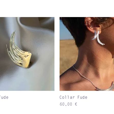
Vista rápida
Vista rápida
Fude
Collar Fude
Precio
60,00 €