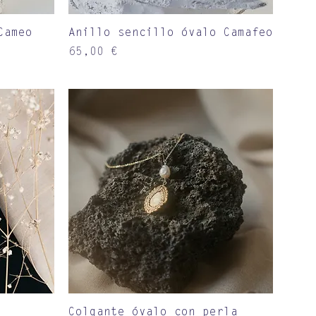
Vista rápida
Cameo
Anillo sencillo óvalo Camafeo
Precio
65,00 €
Vista rápida
Colgante óvalo con perla