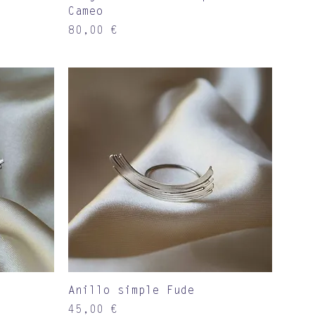
Cameo
Precio
80,00 €
Vista rápida
Anillo simple Fude
Precio
45,00 €