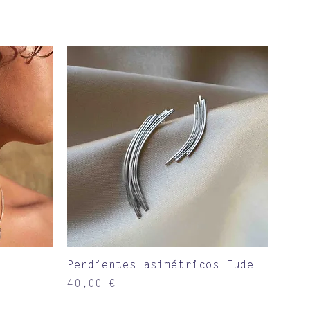
Vista rápida
Pendientes asimétricos Fude
Precio
40,00 €