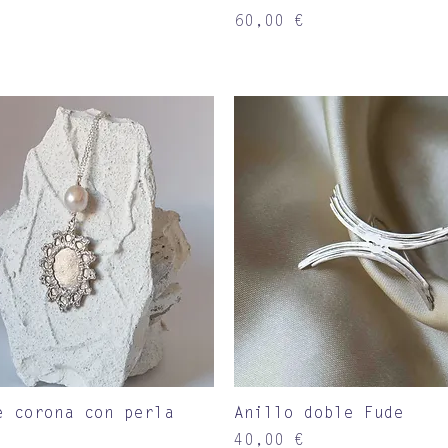
Precio
60,00 €
Vista rápida
Vista rápida
e corona con perla
Anillo doble Fude
Precio
40,00 €