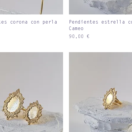
Vista rápida
Vista rápida
tes corona con perla
Pendientes estrella c
Cameo
Precio
90,00 €