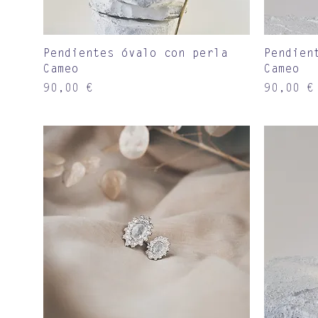
Vista rápida
Pendientes óvalo con perla
Pendien
Cameo
Cameo
Precio
Precio
90,00 €
90,00 €