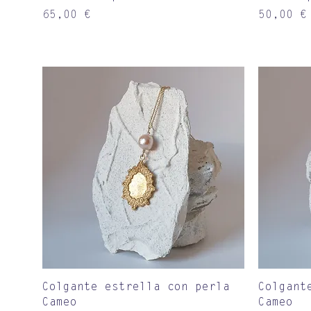
Precio
Precio
65,00 €
50,00 €
Vista rápida
Colgante estrella con perla
Colgant
Cameo
Cameo