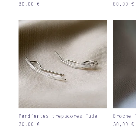
Precio
Precio
80,00 €
80,00 €
Vista rápida
Pendientes trepadores Fude
Broche 
Precio
Precio
30,00 €
30,00 €