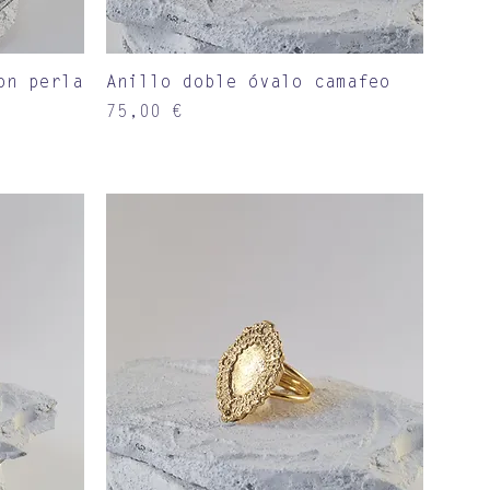
Vista rápida
on perla
Anillo doble óvalo camafeo
Precio
75,00 €